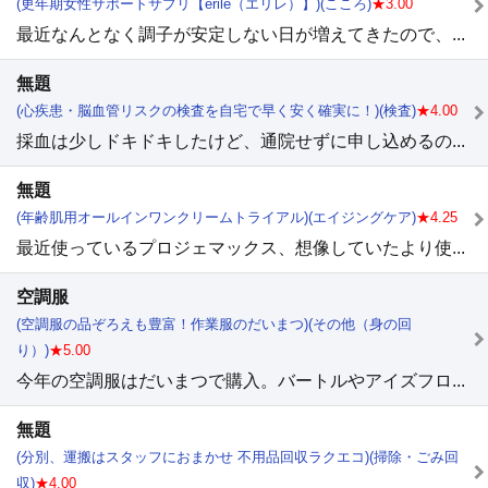
(更年期女性サポートサプリ【erile（エリレ）】)(こころ)
★3.00
最近なんとなく調子が安定しない日が増えてきたので、...
無題
(心疾患・脳血管リスクの検査を自宅で早く安く確実に！)(検査)
★4.00
採血は少しドキドキしたけど、通院せずに申し込めるの...
無題
(年齢肌用オールインワンクリームトライアル)(エイジングケア)
★4.25
最近使っているプロジェマックス、想像していたより使...
空調服
(空調服の品ぞろえも豊富！作業服のだいまつ)(その他（身の回
り）)
★5.00
今年の空調服はだいまつで購入。バートルやアイズフロ...
無題
(分別、運搬はスタッフにおまかせ 不用品回収ラクエコ)(掃除・ごみ回
収)
★4.00