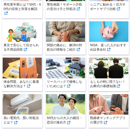
男性更年期とは？50代・6
警告画面！サポート詐欺
シニアに勧める！活力サ
0代の症状と対策を解説
の見分け方と対処法
ポートサプリ比較
東京で安心して任せられ
関節の痛みに、解消や対
NISA、迷った人のおすす
る不用品回収
処法の情報をご紹介
め証券会社
借金問題、あなたに最適
リースバックで後悔しな
もしもの時に慌てない！
な解決方法は？
いためには？
お葬式の基礎知識
高い電気代…賢い対処法
50代からの大人の婚活・
既婚者マッチングアプリ
とは？
恋活の進め方
の選び方