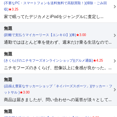
(不要なPC・スマートフォンを送料無料で高額買取！)(掃除・ごみ回
収)
★3.25
家で眠ってたデジカメとiPodをジャングルに査定し...
無題
(距離で支払うマイカーリース【エンキロ】)(車)
★3.00
通勤ではほとんど車を使わず、週末だけ乗る生活なので...
無題
(きくらげのニチモフーズオンラインショップ)(グルメ通販)
★4.25
ニチモフーズのきくらげ、想像以上に食感が良かった。...
無題
(品揃え豊富なサッカーショップ「ネイバーズスポーツ」)(サッカー・フ
ットサル )
★3.00
商品は届きましたが、問い合わせへの返答が淡々として...
無題