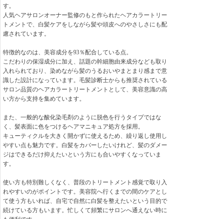
す。
人気ヘアサロンオーナー監修のもと作られたヘアカラートリー
トメントで、白髪ケアをしながら髪や頭皮へのやさしさにも配
慮されています。
特徴的なのは、美容成分を93％配合している点。
こだわりの保湿成分に加え、話題の幹細胞由来成分なども取り
入れられており、染めながら髪のうるおいやまとまり感まで意
識した設計になっています。毛髪診断士からも推奨されている
サロン品質のヘアカラートリートメントとして、美容意識の高
い方から支持を集めています。
また、一般的な酸化染毛剤のように脱色を行うタイプではな
く、髪表面に色をつけるヘアマニキュア処方を採用。
キューティクルを大きく開かずに使えるため、繰り返し使用し
やすい点も魅力です。白髪をカバーしたいけれど、髪のダメー
ジはできるだけ抑えたいという方にも合いやすくなっていま
す。
使い方も特別難しくなく、普段のトリートメント感覚で取り入
れやすいのがポイントです。美容院へ行くまでの間のケアとし
て使う方もいれば、自宅で自然に白髪を整えたいという目的で
続けている方もいます。忙しくて頻繁にサロンへ通えない時に