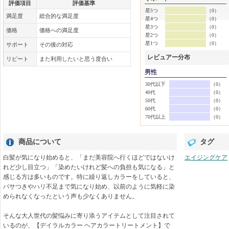
評価項目
評価基準
星5つ
（0）
満足度
総合的な満足度
星4つ
（0）
星3つ
（0）
価格
価格への満足度
星2つ
（0）
星1つ
（0）
サポート
その後の対応
レビュアー分布
リピート
また利用したいと思う度合い
男性
30代以下
（0）
40代
（0）
50代
（0）
60代
（0）
70代以上
（0）
商品について
タグ
白髪が気になり始めると、「まだ美容院へ行くほどではないけ
エイジングケア
れど少し目立つ」「染めたいけれど髪への負担も気になる」と
感じる方は多いものです。特に繰り返しカラーをしていると、
パサつきやハリ不足まで気になり始め、以前のように気軽に染
められなくなったという声も少なくありません。
そんな大人世代の髪悩みに寄り添うアイテムとして注目されて
いるのが、【デイラルカラー ヘアカラートリートメント】で