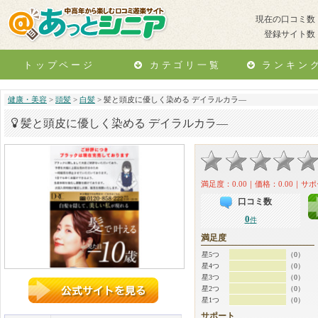
現在の口コミ数
登録サイト数
トップページ
カテゴリ一覧
ランキン
健康・美容
>
頭髪
>
白髪
> 髪と頭皮に優しく染める デイラルカラ―
髪と頭皮に優しく染める デイラルカラ―
満足度：0.00｜価格：0.00｜サポ
口コミ数
0
件
満足度
星5つ
（0）
星4つ
（0）
星3つ
（0）
星2つ
（0）
星1つ
（0）
サポート