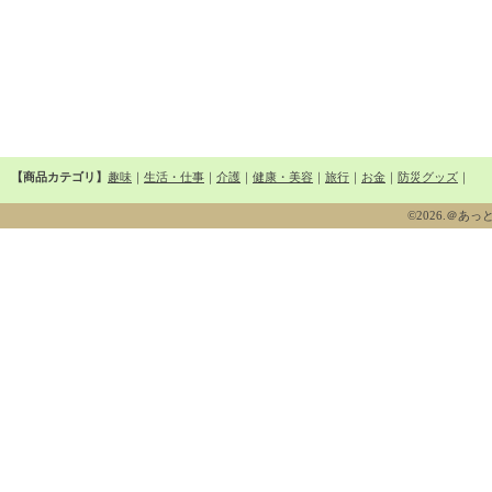
【商品カテゴリ】
趣味
｜
生活・仕事
｜
介護
｜
健康・美容
｜
旅行
｜
お金
｜
防災グッズ
｜
©2026.＠あっとシニ