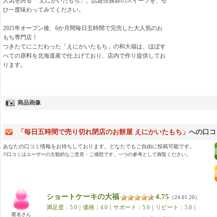
人気を誇る 「えにかいたもち」。話題性抜群のスイーツを、ぜ
ひ一度味わってみてください。
2021年オープン後、6か月間毎日五時間で完売した大人気のお
もち専門店！
つきたてにこだわった「えにかいたもち」の和大福は、ほぼす
べての原料を北海道産で仕上げており、店内で作り提供してお
ります。
商品画像
「毎日五時間で売り切れ閉店のお餅屋 えにかいたもち」
への口コミ 
あなたの口コミ情報をお待ちしております。どなたでもご自由に投稿可能です。
※口コミはユーザーの主観的なご意見・ご感想です。一つの参考として御覧ください。
ショートケーキの大福
4.75
（24.01.20）
満足度：5.0｜価格：4.0｜サポート：5.0｜リピート：5.0｜
匿名さん