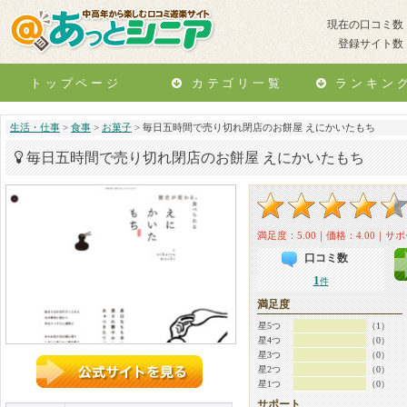
現在の口コミ数
登録サイト数
トップページ
カテゴリ一覧
ランキン
生活・仕事
>
食事
>
お菓子
> 毎日五時間で売り切れ閉店のお餅屋 えにかいたもち
毎日五時間で売り切れ閉店のお餅屋 えにかいたもち
満足度：5.00｜価格：4.00｜サポ
口コミ数
1
件
満足度
星5つ
（1）
星4つ
（0）
星3つ
（0）
星2つ
（0）
星1つ
（0）
サポート