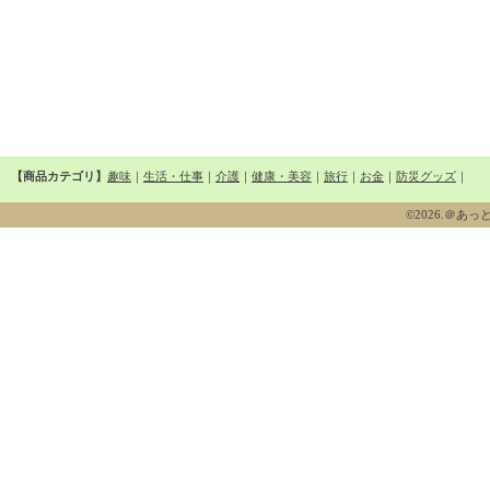
【商品カテゴリ】
趣味
｜
生活・仕事
｜
介護
｜
健康・美容
｜
旅行
｜
お金
｜
防災グッズ
｜
©2026.＠あっとシニ