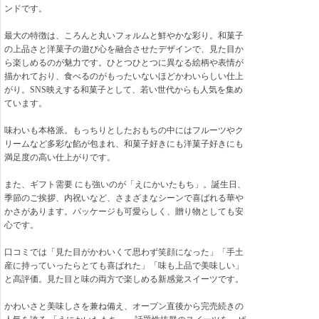
ンドです。
最大の特徴は、ころんと丸いフォルムと鮮やかな彩り。和菓子
の上品さと洋菓子の遊び心を融合させたデザインで、見た目か
ら楽しめるのが魅力です。ひとつひとつに異なる絵柄や表情が
描かれており、食べるのがもったいないほどかわいらしい仕上
がり。SNS映えする和菓子として、若い世代からも人気を集め
ています。
味わいも本格派。もっちりとしたおもちの中にはフルーツやク
リームなど多彩な餡が包まれ、和菓子好きにも洋菓子好きにも
満足度の高い仕上がりです。
また、ギフト需要 にも強いのが「えにかいたもち」。誕生日、
季節のご挨拶、内祝いなど、さまざまなシーンで喜ばれる華や
かさがあります。パッケージも可愛らしく、贈り物としても安
心です。
口コミでは「見た目がかわいくて思わず笑顔になった」「手土
産に持っていったらとても喜ばれた」「味も上品で美味しい」
と高評価。見た目と味の両方で楽しめる新感覚スイーツです。
かわいさと美味しさを兼ね備え、オープン直後から完売続きの