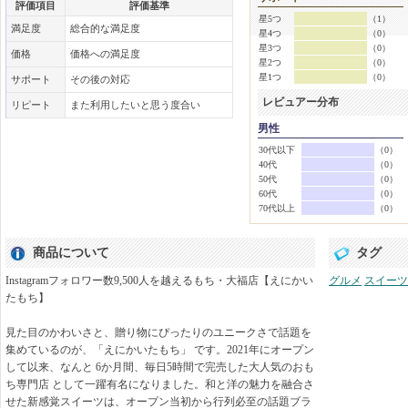
評価項目
評価基準
星5つ
（1）
満足度
総合的な満足度
星4つ
（0）
星3つ
（0）
価格
価格への満足度
星2つ
（0）
星1つ
（0）
サポート
その後の対応
レビュアー分布
リピート
また利用したいと思う度合い
男性
30代以下
（0）
40代
（0）
50代
（0）
60代
（0）
70代以上
（0）
商品について
タグ
Instagramフォロワー数9,500人を越えるもち・大福店【えにかい
グルメ
スイーツ
たもち】
見た目のかわいさと、贈り物にぴったりのユニークさで話題を
集めているのが、「えにかいたもち」 です。2021年にオープン
して以来、なんと 6か月間、毎日5時間で完売した大人気のおも
ち専門店 として一躍有名になりました。和と洋の魅力を融合さ
せた新感覚スイーツは、オープン当初から行列必至の話題ブラ