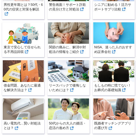
男性更年期とは？50代・6
警告画面！サポート詐欺
シニアに勧める！活力サ
0代の症状と対策を解説
の見分け方と対処法
ポートサプリ比較
東京で安心して任せられ
関節の痛みに、解消や対
NISA、迷った人のおすす
る不用品回収
処法の情報をご紹介
め証券会社
借金問題、あなたに最適
リースバックで後悔しな
もしもの時に慌てない！
な解決方法は？
いためには？
お葬式の基礎知識
高い電気代…賢い対処法
50代からの大人の婚活・
既婚者マッチングアプリ
とは？
恋活の進め方
の選び方