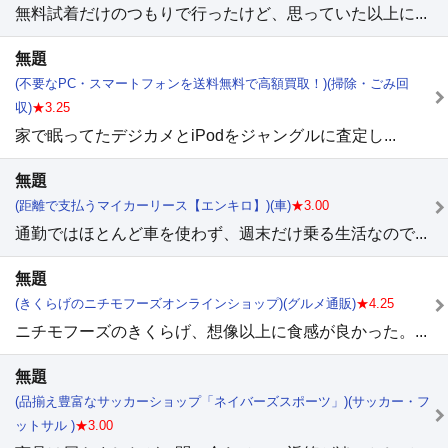
無料試着だけのつもりで行ったけど、思っていた以上に...
無題
(不要なPC・スマートフォンを送料無料で高額買取！)(掃除・ごみ回
収)
★3.25
家で眠ってたデジカメとiPodをジャングルに査定し...
無題
(距離で支払うマイカーリース【エンキロ】)(車)
★3.00
通勤ではほとんど車を使わず、週末だけ乗る生活なので...
無題
(きくらげのニチモフーズオンラインショップ)(グルメ通販)
★4.25
ニチモフーズのきくらげ、想像以上に食感が良かった。...
無題
(品揃え豊富なサッカーショップ「ネイバーズスポーツ」)(サッカー・フ
ットサル )
★3.00