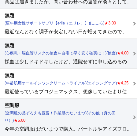
商品は届きましたが、問い合わせへの返答が淡々として...
無題
(更年期女性サポートサプリ【erile（エリレ）】)(こころ)
★3.00
最近なんとなく調子が安定しない日が増えてきたので、...
無題
(心疾患・脳血管リスクの検査を自宅で早く安く確実に！)(検査)
★4.00
採血は少しドキドキしたけど、通院せずに申し込めるの...
無題
(年齢肌用オールインワンクリームトライアル)(エイジングケア)
★4.25
最近使っているプロジェマックス、想像していたより使...
空調服
(空調服の品ぞろえも豊富！作業服のだいまつ)(その他（身の回
り）)
★5.00
今年の空調服はだいまつで購入。バートルやアイズフロ...