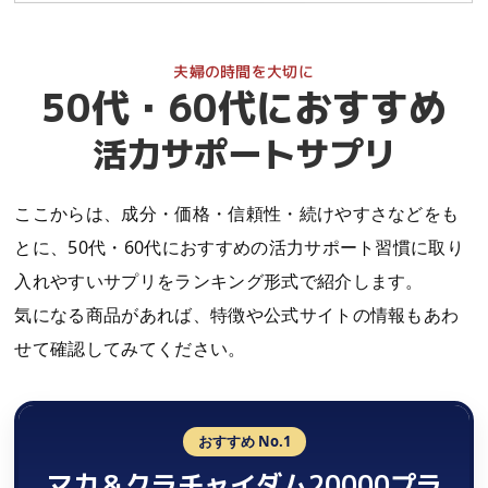
下の記事記事にはアフィリエイトプログラムを利用しての商品のご
紹介が含まれます。本記事を経由しサービスのお申し込みや商品の
ご購入をした場合、サービスや商品の提供元の企業様より報酬を受
け取る場合がございます。
50代・60代におすすめ
活力サポートサプリ
ここからは、成分・価格・信頼性・続けやすさなどをも
とに、50代・60代におすすめの活力サポート習慣に取り
入れやすいサプリをランキング形式で紹介します。
気になる商品があれば、特徴や公式サイトの情報もあわ
せて確認してみてください。
おすすめ No.1
マカ＆クラチャイダム20000プラ